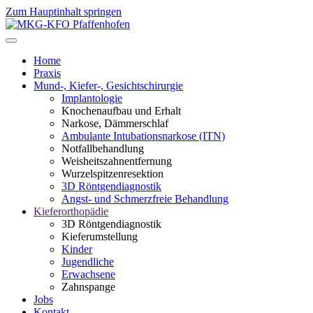
Zum Hauptinhalt springen
Home
Praxis
Mund-, Kiefer-, Gesichtschirurgie
Implantologie
Knochenaufbau und Erhalt
Narkose, Dämmerschlaf
Ambulante Intubationsnarkose (ITN)
Notfallbehandlung
Weisheitszahnentfernung
Wurzelspitzenresektion
3D Röntgendiagnostik
Angst- und Schmerzfreie Behandlung
Kieferorthopädie
3D Röntgendiagnostik
Kieferumstellung
Kinder
Jugendliche
Erwachsene
Zahnspange
Jobs
Kontakt