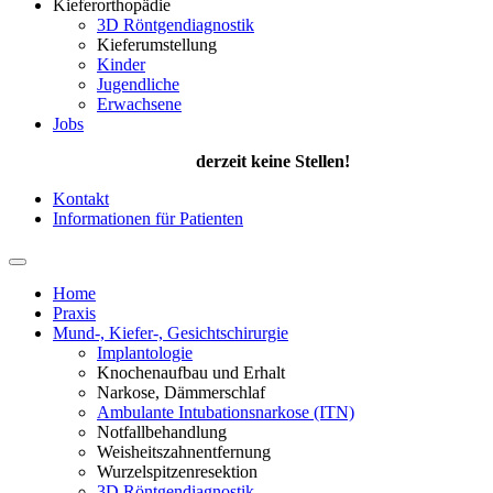
Kieferorthopädie
3D Röntgendiagnostik
Kieferumstellung
Kinder
Jugendliche
Erwachsene
Jobs
derzeit keine Stellen!
Kontakt
Informationen für Patienten
Home
Praxis
Mund-, Kiefer-, Gesichtschirurgie
Implantologie
Knochenaufbau und Erhalt
Narkose, Dämmerschlaf
Ambulante Intubationsnarkose (ITN)
Notfallbehandlung
Weisheitszahnentfernung
Wurzelspitzenresektion
3D Röntgendiagnostik